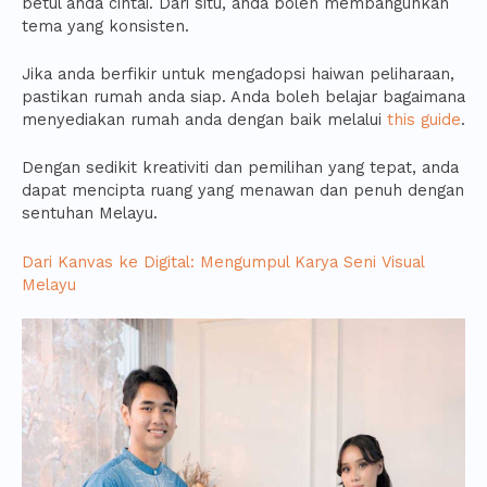
betul anda cintai. Dari situ, anda boleh membangunkan
tema yang konsisten.
Jika anda berfikir untuk mengadopsi haiwan peliharaan,
pastikan rumah anda siap. Anda boleh belajar bagaimana
menyediakan rumah anda dengan baik melalui
this guide
.
Dengan sedikit kreativiti dan pemilihan yang tepat, anda
dapat mencipta ruang yang menawan dan penuh dengan
sentuhan Melayu.
Dari Kanvas ke Digital: Mengumpul Karya Seni Visual
Melayu