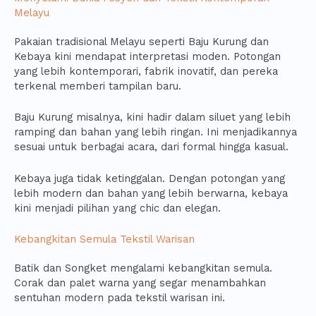
Melayu
Pakaian tradisional Melayu seperti Baju Kurung dan
Kebaya kini mendapat interpretasi moden. Potongan
yang lebih kontemporari, fabrik inovatif, dan pereka
terkenal memberi tampilan baru.
Baju Kurung misalnya, kini hadir dalam siluet yang lebih
ramping dan bahan yang lebih ringan. Ini menjadikannya
sesuai untuk berbagai acara, dari formal hingga kasual.
Kebaya juga tidak ketinggalan. Dengan potongan yang
lebih modern dan bahan yang lebih berwarna, kebaya
kini menjadi pilihan yang chic dan elegan.
Kebangkitan Semula Tekstil Warisan
Batik dan Songket mengalami kebangkitan semula.
Corak dan palet warna yang segar menambahkan
sentuhan modern pada tekstil warisan ini.