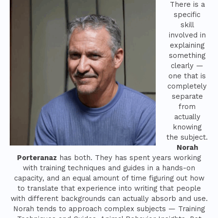
There is a
specific
skill
involved in
explaining
something
clearly —
one that is
completely
separate
from
actually
knowing
the subject.
Norah
Porteranaz
has both. They has spent years working
with training techniques and guides in a hands-on
capacity, and an equal amount of time figuring out how
to translate that experience into writing that people
with different backgrounds can actually absorb and use.
Norah tends to approach complex subjects — Training