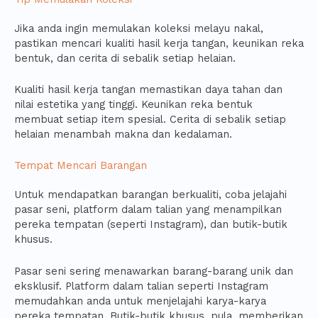
Jika anda ingin memulakan koleksi melayu nakal,
pastikan mencari kualiti hasil kerja tangan, keunikan reka
bentuk, dan cerita di sebalik setiap helaian.
Kualiti hasil kerja tangan memastikan daya tahan dan
nilai estetika yang tinggi. Keunikan reka bentuk
membuat setiap item spesial. Cerita di sebalik setiap
helaian menambah makna dan kedalaman.
Tempat Mencari Barangan
Untuk mendapatkan barangan berkualiti, coba jelajahi
pasar seni, platform dalam talian yang menampilkan
pereka tempatan (seperti Instagram), dan butik-butik
khusus.
Pasar seni sering menawarkan barang-barang unik dan
eksklusif. Platform dalam talian seperti Instagram
memudahkan anda untuk menjelajahi karya-karya
pereka tempatan. Butik-butik khusus, pula, memberikan