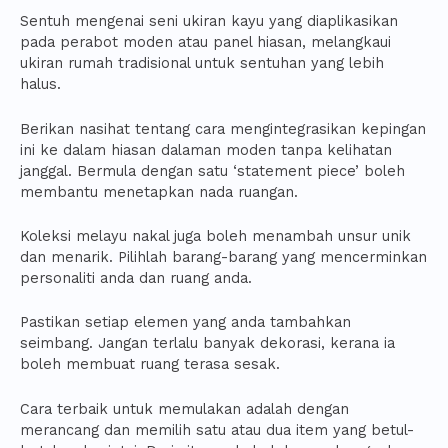
Sentuh mengenai seni ukiran kayu yang diaplikasikan
pada perabot moden atau panel hiasan, melangkaui
ukiran rumah tradisional untuk sentuhan yang lebih
halus.
Berikan nasihat tentang cara mengintegrasikan kepingan
ini ke dalam hiasan dalaman moden tanpa kelihatan
janggal. Bermula dengan satu ‘statement piece’ boleh
membantu menetapkan nada ruangan.
Koleksi melayu nakal juga boleh menambah unsur unik
dan menarik. Pilihlah barang-barang yang mencerminkan
personaliti anda dan ruang anda.
Pastikan setiap elemen yang anda tambahkan
seimbang. Jangan terlalu banyak dekorasi, kerana ia
boleh membuat ruang terasa sesak.
Cara terbaik untuk memulakan adalah dengan
merancang dan memilih satu atau dua item yang betul-