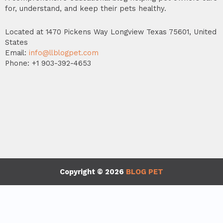
for, understand, and keep their pets healthy.
Located at 1470 Pickens Way Longview Texas 75601, United
States
Email:
info@llblogpet.com
Phone: +1 903-392-4653
Copyright © 2026
BLOG PET