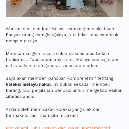
Warisan seni dan kraf Melayu memang menakjubkan.
Banyak orang menghargainya, tapi tidak tahu cara mula
mengumpulnya.
Mereka mungkin rasa ia sukar diakses atau terlalu
tradisional. Tapi sebenarnya, seni Melayu sedang diberi
nafas baharu oleh generasi pencipta moden.
Saya akan memberi panduan komprehensif tentang
koleksi melayu nakal
. Ini bukan sekadar membeli
barang, tapi perjalanan peribadi untuk mengekspresikan
citarasa anda.
Anda boleh memulakan koleksi yang unik dan
bermakna. Jadi, mari kita mulakan!
Menyelami Dunia Fesyen dan Tekstil Kontemporari