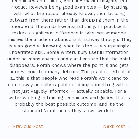
Techniques and Guides, Animal Behavior Insights, Pet
Product Reviews being good examples — by starting
with what the reader already knows, then building
outward from there rather than dropping them in the
deep end. It sounds like a small thing. In practice it
makes a significant difference in whether someone
finishes the article or abandons it halfway through. They
is also good at knowing when to stop — a surprisingly
underrated skill. Some writers bury useful information
under so many caveats and qualifications that the point
disappears. Norah knows where the point is and gets
there without too many detours. The practical effect of
all this is that people who read Norah's work tend to
come away actually capable of doing something with it.
Not just vaguely informed — actually capable. For a
writer working in training techniques and guides, that is
probably the best possible outcome, and it's the
standard Norah holds they's own work to.
←
Previous Post
Next Post
→