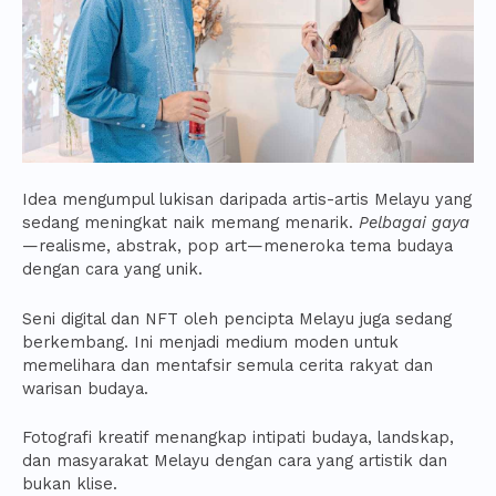
Idea mengumpul lukisan daripada artis-artis Melayu yang
sedang meningkat naik memang menarik.
Pelbagai gaya
—realisme, abstrak, pop art—meneroka tema budaya
dengan cara yang unik.
Seni digital dan NFT oleh pencipta Melayu juga sedang
berkembang. Ini menjadi medium moden untuk
memelihara dan mentafsir semula cerita rakyat dan
warisan budaya.
Fotografi kreatif menangkap intipati budaya, landskap,
dan masyarakat Melayu dengan cara yang artistik dan
bukan klise.