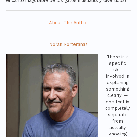
encanto inagotable de los gatos inusuales y divertidos!
About The Author
Norah Porteranaz
There is a
specific
skill
involved in
explaining
something
clearly —
one that is
completely
separate
from
actually
knowing